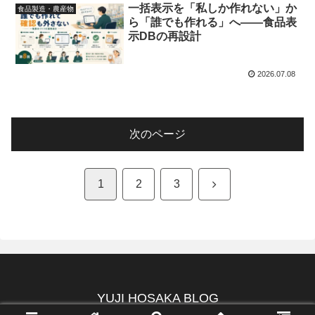
一括表示を「私しか作れない」か
食品製造・農産物
ら「誰でも作れる」へ――食品表
示DBの再設計
2026.07.08
次のページ
次
1
2
3
へ
YUJI HOSAKA BLOG