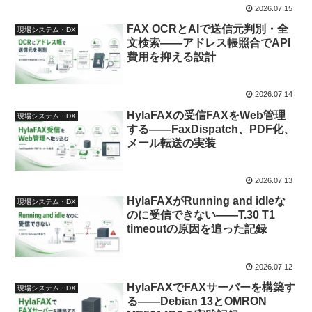
2026.07.15
FAX OCRとAIで送信元判別・全
現場システム・DX
文検索――アドレス帳照合でAPI
費用を抑える設計
2026.07.14
HylaFAXの受信FAXをWeb管理
現場システム・DX
する――FaxDispatch、PDF化、
メール転送の実装
2026.07.13
HylaFAXがRunning and idleな
現場システム・DX
のに受信できない――T.30 T1
timeoutの原因を追った記録
2026.07.12
HylaFAXでFAXサーバーを構築す
現場システム・DX
る――Debian 13とOMRON