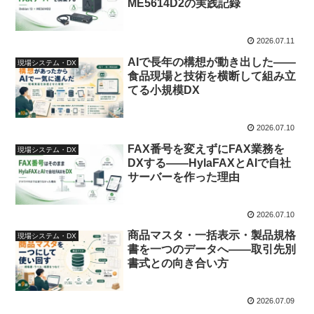
ME5614D2の実践記録
2026.07.11
AIで長年の構想が動き出した――
現場システム・DX
食品現場と技術を横断して組み立
てる小規模DX
2026.07.10
FAX番号を変えずにFAX業務を
現場システム・DX
DXする――HylaFAXとAIで自社
サーバーを作った理由
2026.07.10
商品マスタ・一括表示・製品規格
現場システム・DX
書を一つのデータへ――取引先別
書式との向き合い方
2026.07.09