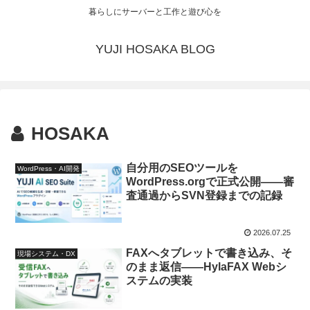
暮らしにサーバーと工作と遊び心を
YUJI HOSAKA BLOG
HOSAKA
自分用のSEOツールを
WordPress・AI開発
WordPress.orgで正式公開――審
査通過からSVN登録までの記録
2026.07.25
FAXへタブレットで書き込み、そ
現場システム・DX
のまま返信――HylaFAX Webシ
ステムの実装